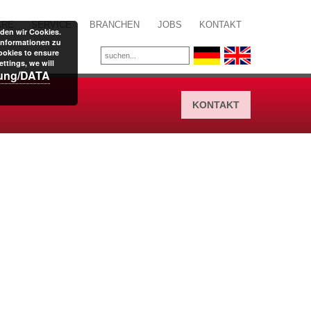
ARE
SERVICE
BRANCHEN
JOBS
KONTAKT
den wir Cookies.
Informationen zu
ookies to ensure
ttings, we will
rung/DATA
KONTAKT