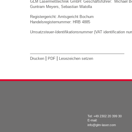
GLM Lasermeßtechnik GmbH: Geschäftsführer: Michael Be
Guntram Meyers, Sebastian Watolla
Registergericht: Amtsgericht Bochum
Handelsregisternummer: HRB 4885
Umsatzsteuer-Identifikationsnummer
(VAT identification 
|
|
Drucken
PDF
Lesezeichen setzen
Tel: +49 2302 20 399 30
E-mail:
info@glm-laser.com