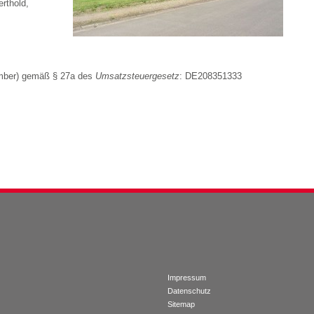
rthold,
number) gemäß § 27a des
Umsatzsteuergesetz
: DE208351333
Impressum
Datenschutz
Sitemap