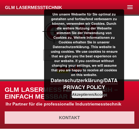
GLM LASERMESSTECHNIK
Um unsere Webseite für Sie optimal zu
gestalten und fortlaufend verbessern zu
können, verwenden wir Cookies. Durch
die weitere Nutzung der Webseite
stimmen Sie der Verwendung von
Cookies zu. Weitere Informationen zu
Cookies erhalten Sie in unserer
Datenschutzerklärung. This website is
using cookies. We use cookies to ensure
that we give you the best experience on
our website. If you continue without
changing your settings, we will assume
that you are happy to receive all cookies
on this website.
Datenschutzerklärung/DATA
PRIVACY POLICY
GLM LASERMESSTECHNIK GMBH –
Akzeptieren/Accept
EINFACH MESSBAR BESSER
Ihr Partner für die professionelle Industriemesstechnik
KONTAKT