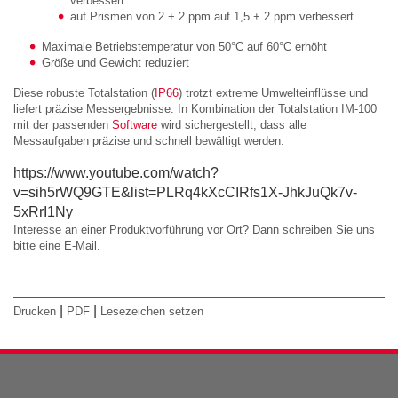
verbessert
auf Prismen von 2 + 2 ppm auf 1,5 + 2 ppm verbessert
Maximale Betriebstemperatur von 50°C auf 60°C erhöht
Größe und Gewicht reduziert
Diese robuste Totalstation (
IP66
) trotzt extreme Umwelteinflüsse und
liefert präzise Messergebnisse. In Kombination der Totalstation IM-100
mit der passenden
Software
wird sichergestellt, dass alle
Messaufgaben präzise und schnell bewältigt werden.
https://www.youtube.com/watch?
v=sih5rWQ9GTE&list=PLRq4kXcCIRfs1X-JhkJuQk7v-
5xRrI1Ny
Interesse an einer Produktvorführung vor Ort? Dann schreiben Sie uns
bitte eine E-Mail.
|
|
Drucken
PDF
Lesezeichen setzen