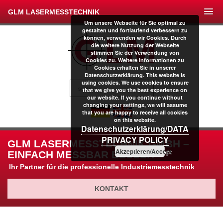
GLM LASERMESSTECHNIK
Um unsere Webseite für Sie optimal zu
gestalten und fortlaufend verbessern zu
können, verwenden wir Cookies. Durch
die weitere Nutzung der Webseite
stimmen Sie der Verwendung von
Cookies zu. Weitere Informationen zu
Cookies erhalten Sie in unserer
Datenschutzerklärung. This website is
using cookies. We use cookies to ensure
that we give you the best experience on
our website. If you continue without
changing your settings, we will assume
that you are happy to receive all cookies
on this website.
Datenschutzerklärung/DATA
PRIVACY POLICY
GLM LASERMESSTECHNIK GMBH –
Akzeptieren/Accept
EINFACH MESSBAR BESSER
Ihr Partner für die professionelle Industriemesstechnik
KONTAKT