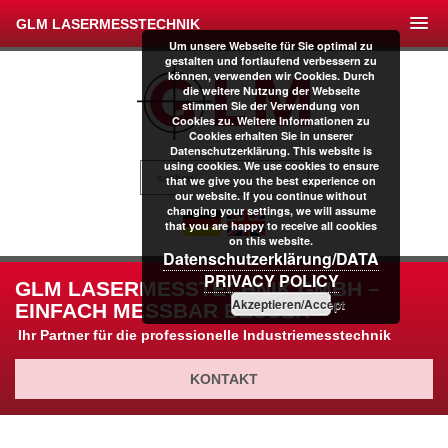
GLM LASERMESSTECHNIK
Um unsere Webseite für Sie optimal zu
gestalten und fortlaufend verbessern zu
können, verwenden wir Cookies. Durch
die weitere Nutzung der Webseite
stimmen Sie der Verwendung von
Cookies zu. Weitere Informationen zu
Cookies erhalten Sie in unserer
Datenschutzerklärung. This website is
using cookies. We use cookies to ensure
that we give you the best experience on
our website. If you continue without
changing your settings, we will assume
that you are happy to receive all cookies
on this website.
Datenschutzerklärung/DATA
PRIVACY POLICY
GLM LASERMESSTECHNIK GMBH –
Akzeptieren/Accept
EINFACH MESSBAR BESSER
Ihr Partner für die professionelle Industriemesstechnik
KONTAKT