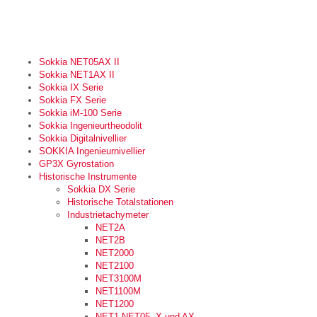
Sokkia NET05AX II
Sokkia NET1AX II
Sokkia IX Serie
Sokkia FX Serie
Sokkia iM-100 Serie
Sokkia Ingenieurtheodolit
Sokkia Digitalnivellier
SOKKIA Ingenieurnivellier
GP3X Gyrostation
Historische Instrumente
Sokkia DX Serie
Historische Totalstationen
Industrietachymeter
NET2A
NET2B
NET2000
NET2100
NET3100M
NET1100M
NET1200
NET1 NET05, X und AX