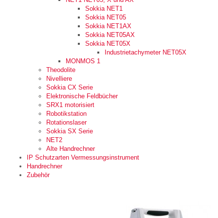
Sokkia NET1
Sokkia NET05
Sokkia NET1AX
Sokkia NET05AX
Sokkia NET05X
Industrietachymeter NET05X
MONMOS 1
Theodolite
Nivelliere
Sokkia CX Serie
Elektronische Feldbücher
SRX1 motorisiert
Robotikstation
Rotationslaser
Sokkia SX Serie
NET2
Alte Handrechner
IP Schutzarten Vermessungsinstrument
Handrechner
Zubehör