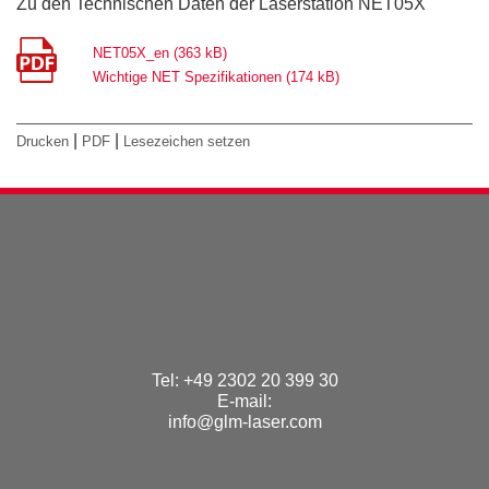
Zu den Technischen Daten der Laserstation NET05X
NET05X_en (363 kB)
Wichtige NET Spezifikationen (174 kB)
|
|
Drucken
PDF
Lesezeichen setzen
Tel: +49 2302 20 399 30
E-mail:
info@glm-laser.com