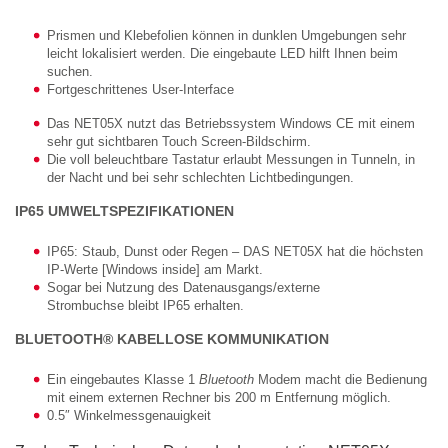
Prismen und Klebefolien können in dunklen Umgebungen sehr
leicht lokalisiert werden. Die eingebaute LED hilft Ihnen beim
suchen.
Fortgeschrittenes User-Interface
Das NET05X nutzt das Betriebssystem Windows CE mit einem
sehr gut sichtbaren Touch Screen-Bildschirm.
Die voll beleuchtbare Tastatur erlaubt Messungen in Tunneln, in
der Nacht und bei sehr schlechten Lichtbedingungen.
IP65 UMWELTSPEZIFIKATIONEN
IP65: Staub, Dunst oder Regen – DAS NET05X hat die höchsten
IP-Werte [Windows inside] am Markt.
Sogar bei Nutzung des Datenausgangs/externe
Strombuchse bleibt IP65 erhalten.
BLUETOOTH® KABELLOSE KOMMUNIKATION
Ein eingebautes Klasse 1
Bluetooth
Modem macht die Bedienung
mit einem externen Rechner bis 200 m Entfernung möglich.
0.5″ Winkelmessgenauigkeit