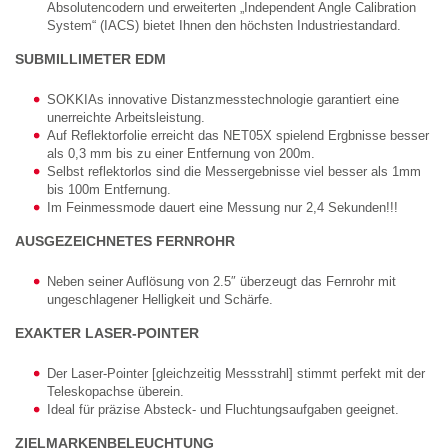
Absolutencodern und erweiterten „Independent Angle Calibration
System“ (IACS) bietet Ihnen den höchsten Industriestandard.
SUBMILLIMETER EDM
SOKKIAs innovative Distanzmesstechnologie garantiert eine
unerreichte Arbeitsleistung.
Auf Reflektorfolie erreicht das NET05X spielend Ergbnisse besser
als 0,3 mm bis zu einer Entfernung von 200m.
Selbst reflektorlos sind die Messergebnisse viel besser als 1mm
bis 100m Entfernung.
Im Feinmessmode dauert eine Messung nur 2,4 Sekunden!!!
AUSGEZEICHNETES FERNROHR
Neben seiner Auflösung von 2.5″ überzeugt das Fernrohr mit
ungeschlagener Helligkeit und Schärfe.
EXAKTER LASER-POINTER
Der Laser-Pointer [gleichzeitig Messstrahl] stimmt perfekt mit der
Teleskopachse überein.
Ideal für präzise Absteck- und Fluchtungsaufgaben geeignet.
ZIELMARKENBELEUCHTUNG