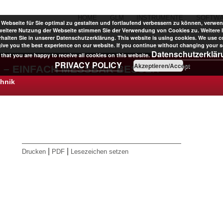
HOME
GLM
INSTRUMENTE
SOFTW
Webseite für Sie optimal zu gestalten und fortlaufend verbessern zu können, verwen
weitere Nutzung der Webseite stimmen Sie der Verwendung von Cookies zu. Weitere 
halten Sie in unserer Datenschutzerklärung. This website is using cookies. We use c
give you the best experience on our website. If you continue without changing your se
Datenschutzerklä
that you are happy to receive all cookies on this website.
PRIVACY POLICY
Akzeptieren/Accept
 – EINFACH MESSBAR BESSER
chnik
|
|
Drucken
PDF
Lesezeichen setzen