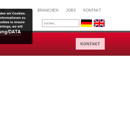
ARE
SERVICE
BRANCHEN
JOBS
KONTAKT
den wir Cookies.
Informationen zu
ookies to ensure
ttings, we will
rung/DATA
KONTAKT