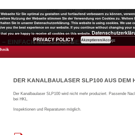
HOME
GLM
INSTRUMENTE
SOFTW
Webseite für Sie optimal zu gestalten und fortlaufend verbessern zu können, verwen
weitere Nutzung der Webseite stimmen Sie der Verwendung von Cookies zu. Weitere 
halten Sie in unserer Datenschutzerklärung. This website is using cookies. We use c
give you the best experience on our website. If you continue without changing your se
Datenschutzerklä
that you are happy to receive all cookies on this website.
PRIVACY POLICY
Akzeptieren/Accept
 – EINFACH MESSBAR BESSER
chnik
DER KANALBAULASER SLP100 AUS DEM 
Der Kanalbaulaser SLP100 wird nicht mehr produziert. Passende Nach
bei HKL.
Inspektionen und Reparaturen möglich.