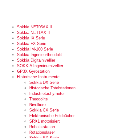
Sokkia NET05AX II
Sokkia NET1AX II
Sokkia IX Serie
Sokkia FX Serie
Sokkia iM-100 Serie
Sokkia Ingenieurtheodolit
Sokkia Digitalnivellier
SOKKIA Ingenieurnivellier
GP3X Gyrostation
Historische Instrumente
Sokkia DX Serie
Historische Totalstationen
Industrietachymeter
Theodolite
Nivelliere
Sokkia CX Serie
Elektronische Feldbücher
SRX1 motorisiert
Robotikstation
Rotationslaser
Sokkia SX Serie