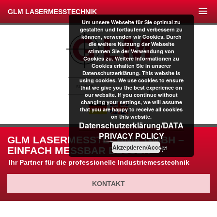
GLM LASERMESSTECHNIK
Um unsere Webseite für Sie optimal zu
gestalten und fortlaufend verbessern zu
können, verwenden wir Cookies. Durch
die weitere Nutzung der Webseite
stimmen Sie der Verwendung von
Cookies zu. Weitere Informationen zu
Cookies erhalten Sie in unserer
Datenschutzerklärung. This website is
using cookies. We use cookies to ensure
that we give you the best experience on
our website. If you continue without
changing your settings, we will assume
that you are happy to receive all cookies
on this website.
Datenschutzerklärung/DATA
PRIVACY POLICY
GLM LASERMESSTECHNIK GMBH –
Akzeptieren/Accept
EINFACH MESSBAR BESSER
Ihr Partner für die professionelle Industriemesstechnik
KONTAKT