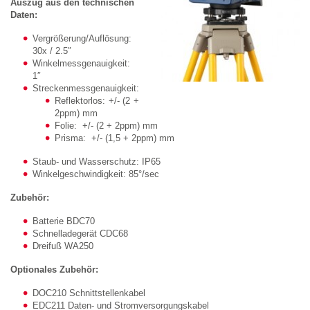
Auszug aus den technischen
Daten:
Vergrößerung/Auflösung:
30x / 2.5″
Winkelmessgenauigkeit:
1″
Streckenmessgenauigkeit:
Reflektorlos: +/- (2 +
2ppm) mm
Folie: +/- (2 + 2ppm) mm
Prisma: +/- (1,5 + 2ppm) mm
Staub- und Wasserschutz: IP65
Winkelgeschwindigkeit: 85°/sec
Zubehör:
Batterie BDC70
Schnelladegerät CDC68
Dreifuß WA250
Optionales Zubehör:
DOC210 Schnittstellenkabel
EDC211 Daten- und Stromversorgungskabel