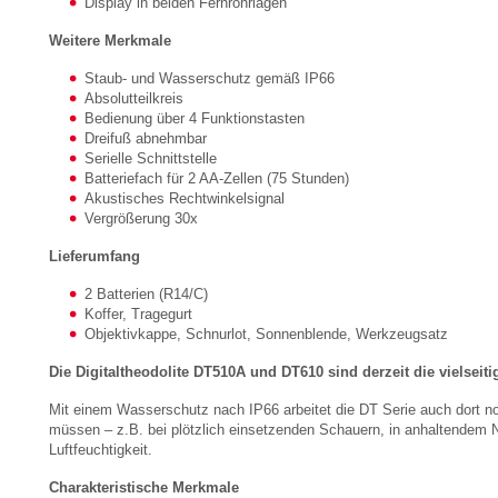
Display in beiden Fernrohrlagen
Weitere Merkmale
Staub- und Wasserschutz gemäß IP66
Absolutteilkreis
Bedienung über 4 Funktionstasten
Dreifuß abnehmbar
Serielle Schnittstelle
Batteriefach für 2 AA-Zellen (75 Stunden)
Akustisches Rechtwinkelsignal
Vergrößerung 30x
Lieferumfang
2 Batterien (R14/C)
Koffer, Tragegurt
Objektivkappe, Schnurlot, Sonnenblende, Werkzeugsatz
Die Digitaltheodolite DT510A und DT610 sind derzeit die vielseit
Mit einem Wasserschutz nach IP66 arbeitet die DT Serie auch dort no
müssen – z.B. bei plötzlich einsetzenden Schauern, in anhaltendem 
Luftfeuchtigkeit.
Charakteristische Merkmale