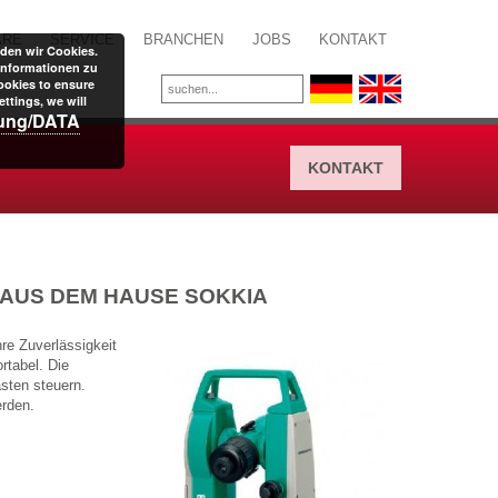
ARE
SERVICE
BRANCHEN
JOBS
KONTAKT
den wir Cookies.
Informationen zu
ookies to ensure
ttings, we will
rung/DATA
KONTAKT
0 AUS DEM HAUSE SOKKIA
hre Zuverlässigkeit
rtabel. Die
asten steuern.
erden.