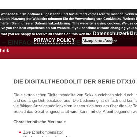
HOME
GLM
INSTRUMENTE
SOFTW
Webseite für Sie optimal zu gestalten und fortlaufend verbessern zu können, verwen
weitere Nutzung der Webseite stimmen Sie der Verwendung von Cookies zu. Weitere 
halten Sie in unserer Datenschutzerklärung. This website is using cookies. We use c
give you the best experience on our website. If you continue without changing your se
Datenschutzerklä
that you are happy to receive all cookies on this website.
PRIVACY POLICY
Akzeptieren/Accept
 – EINFACH MESSBAR BESSER
chnik
DIE DIGITALTHEODOLIT DER SERIE DTX1
Die elektronischen Digitaltheodolite von Sokkia zeichnen sich durch i
und die lange Betriebsdauer aus. Die Bedienung ist einfach und komfo
vielfältigen Anzeigemöglichkeiten lassen sich bequem über die vier T
Sobald das Gerät eingeschaltet wird, kann mit der Arbeit begonnen w
Charakteristische Merkmale
Zweiachskompensator