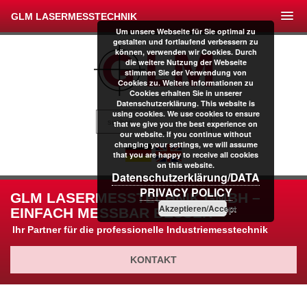
GLM LASERMESSTECHNIK
Um unsere Webseite für Sie optimal zu
gestalten und fortlaufend verbessern zu
können, verwenden wir Cookies. Durch
die weitere Nutzung der Webseite
stimmen Sie der Verwendung von
Cookies zu. Weitere Informationen zu
Cookies erhalten Sie in unserer
Datenschutzerklärung. This website is
using cookies. We use cookies to ensure
that we give you the best experience on
our website. If you continue without
changing your settings, we will assume
that you are happy to receive all cookies
on this website.
Datenschutzerklärung/DATA
PRIVACY POLICY
GLM LASERMESSTECHNIK GMBH –
Akzeptieren/Accept
EINFACH MESSBAR BESSER
Ihr Partner für die professionelle Industriemesstechnik
KONTAKT