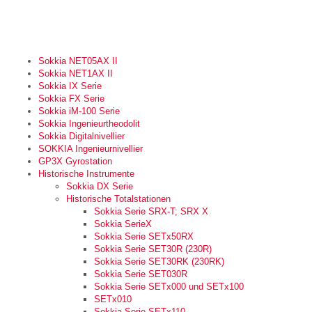
Sokkia NET05AX II
Sokkia NET1AX II
Sokkia IX Serie
Sokkia FX Serie
Sokkia iM-100 Serie
Sokkia Ingenieurtheodolit
Sokkia Digitalnivellier
SOKKIA Ingenieurnivellier
GP3X Gyrostation
Historische Instrumente
Sokkia DX Serie
Historische Totalstationen
Sokkia Serie SRX-T; SRX X
Sokkia SerieX
Sokkia Serie SETx50RX
Sokkia Serie SET30R (230R)
Sokkia Serie SET30RK (230RK)
Sokkia Serie SET030R
Sokkia Serie SETx000 und SETx100
SETx010
Sokkia Serie SETx110