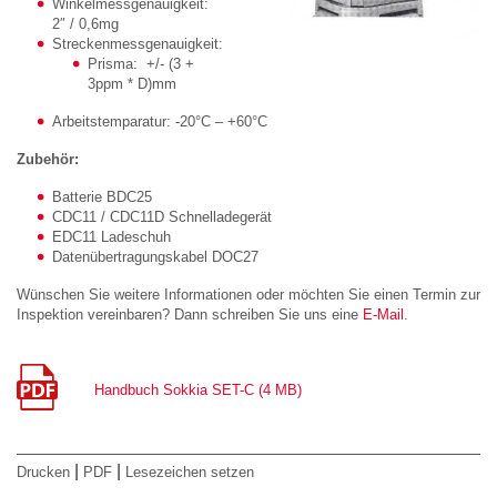
Winkelmessgenauigkeit:
2″ / 0,6mg
Streckenmessgenauigkeit:
Prisma: +/- (3 +
3ppm * D)mm
Arbeitstemparatur: -20°C – +60°C
Zubehör:
Batterie BDC25
CDC11 / CDC11D Schnelladegerät
EDC11 Ladeschuh
Datenübertragungskabel DOC27
Wünschen Sie weitere Informationen oder möchten Sie einen Termin zur
Inspektion vereinbaren? Dann schreiben Sie uns eine
E-Mail
.
Handbuch Sokkia SET-C (4 MB)
|
|
Drucken
PDF
Lesezeichen setzen