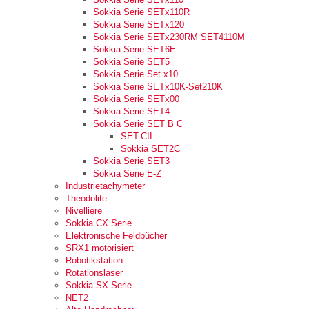
Sokkia Serie SETx110R
Sokkia Serie SETx120
Sokkia Serie SETx230RM SET4110M
Sokkia Serie SET6E
Sokkia Serie SET5
Sokkia Serie Set x10
Sokkia Serie SETx10K-Set210K
Sokkia Serie SETx00
Sokkia Serie SET4
Sokkia Serie SET B C
SET-CII
Sokkia SET2C
Sokkia Serie SET3
Sokkia Serie E-Z
Industrietachymeter
Theodolite
Nivelliere
Sokkia CX Serie
Elektronische Feldbücher
SRX1 motorisiert
Robotikstation
Rotationslaser
Sokkia SX Serie
NET2