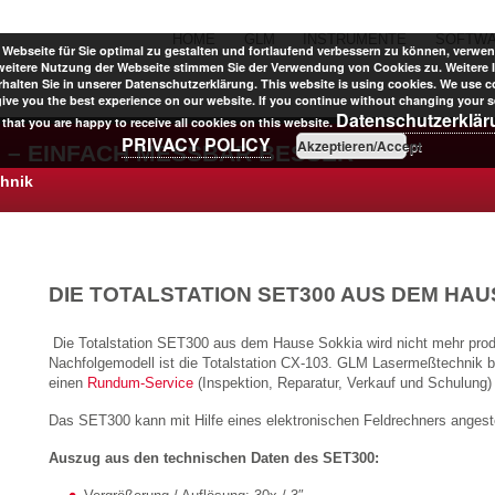
HOME
GLM
INSTRUMENTE
SOFTW
Webseite für Sie optimal zu gestalten und fortlaufend verbessern zu können, verwen
weitere Nutzung der Webseite stimmen Sie der Verwendung von Cookies zu. Weitere 
halten Sie in unserer Datenschutzerklärung. This website is using cookies. We use c
give you the best experience on our website. If you continue without changing your se
Datenschutzerklä
that you are happy to receive all cookies on this website.
PRIVACY POLICY
Akzeptieren/Accept
 – EINFACH MESSBAR BESSER
chnik
DIE TOTALSTATION SET300 AUS DEM HAU
Die Totalstation SET300 aus dem Hause Sokkia wird nicht mehr prod
Nachfolgemodell ist die Totalstation CX-103. GLM Lasermeßtechnik b
einen
Rundum-Service
(Inspektion, Reparatur, Verkauf und Schulung)
Das SET300 kann mit Hilfe eines elektronischen Feldrechners angest
Auszug aus den technischen Daten des SET300: