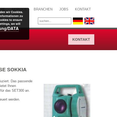
ARE
SERVICE
BRANCHEN
JOBS
KONTAKT
den wir Cookies.
Informationen zu
ookies to ensure
ttings, we will
rung/DATA
KONTAKT
SE SOKKIA
uziert. Das passende
ietet Ihnen
 für das SET300 an.
euert werden.