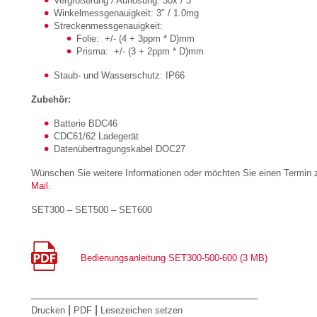
Vergrößerung / Auflösung: 30x / 3″
Winkelmessgenauigkeit: 3″ / 1.0mg
Streckenmessgenauigkeit:
Folie: +/- (4 + 3ppm * D)mm
Prisma: +/- (3 + 2ppm * D)mm
Staub- und Wasserschutz: IP66
Zubehör:
Batterie BDC46
CDC61/62 Ladegerät
Datenübertragungskabel DOC27
Wünschen Sie weitere Informationen oder möchten Sie einen Termin z
Mail
.
SET300 – SET500 – SET600
Bedienungsanleitung SET300-500-600 (3 MB)
|
|
Drucken
PDF
Lesezeichen setzen