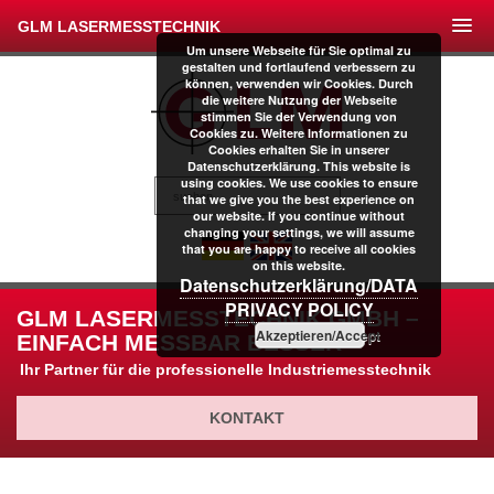
GLM LASERMESSTECHNIK
Um unsere Webseite für Sie optimal zu
gestalten und fortlaufend verbessern zu
können, verwenden wir Cookies. Durch
die weitere Nutzung der Webseite
stimmen Sie der Verwendung von
Cookies zu. Weitere Informationen zu
Cookies erhalten Sie in unserer
Datenschutzerklärung. This website is
using cookies. We use cookies to ensure
that we give you the best experience on
our website. If you continue without
changing your settings, we will assume
that you are happy to receive all cookies
on this website.
Datenschutzerklärung/DATA
PRIVACY POLICY
GLM LASERMESSTECHNIK GMBH –
Akzeptieren/Accept
EINFACH MESSBAR BESSER
Ihr Partner für die professionelle Industriemesstechnik
KONTAKT