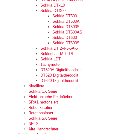
Sokkia DTx10
Sokkia DTX00
Sokkia DT500
Sokkia DT500A
Sokkia DT500S
Sokkia DT500AS
Sokkia DT600
Sokkia DT600S
Sokkia DT 2-4-5-5A-6
Sokkisha TM T TS
Sokkia LDT
Tachymeter
DT520A Digitaltheodolit
DT520 Digitaltheodolit
DT620 Digitaltheodolit
Nivelliere
Sokkia CX Serie
Elektronische Feldbücher
SRX1 motorisiert
Robotikstation
Rotationslaser
Sokkia SX Serie
NET2
Alte Handrechner