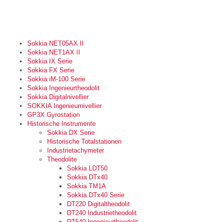
Sokkia NET05AX II
Sokkia NET1AX II
Sokkia IX Serie
Sokkia FX Serie
Sokkia iM-100 Serie
Sokkia Ingenieurtheodolit
Sokkia Digitalnivellier
SOKKIA Ingenieurnivellier
GP3X Gyrostation
Historische Instrumente
Sokkia DX Serie
Historische Totalstationen
Industrietachymeter
Theodolite
Sokkia LDT50
Sokkia DTx40
Sokkia TM1A
Sokkia DTx40 Serie
DT220 Digitaltheodolit
DT240 Industrietheodolit
DT540 Ingenieurtheodolit