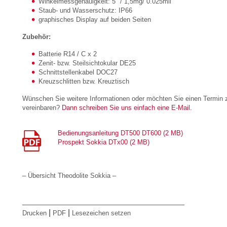
Winkelmessgenauigkeit: 5″ / 1,5mg/ 0.025mil
Staub- und Wasserschutz: IP66
graphisches Display auf beiden Seiten
Zubehör:
Batterie R14 / C x 2
Zenit- bzw. Steilsichtokular DE25
Schnittstellenkabel DOC27
Kreuzschlitten bzw. Kreuztisch
Wünschen Sie weitere Informationen oder möchten Sie einen Termin z
vereinbaren?
Dann schreiben Sie uns einfach eine E-Mail.
Bedienungsanleitung DT500 DT600 (2 MB)
Prospekt Sokkia DTx00 (2 MB)
– Übersicht Theodolite Sokkia –
|
|
Drucken
PDF
Lesezeichen setzen