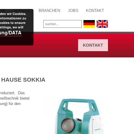
ARE
SERVICE
BRANCHEN
JOBS
KONTAKT
den wir Cookies.
Informationen zu
ookies to ensure
ttings, we will
rung/DATA
KONTAKT
M HAUSE SOKKIA
roduziert. Das
meßtechnik bietet
ung) für den