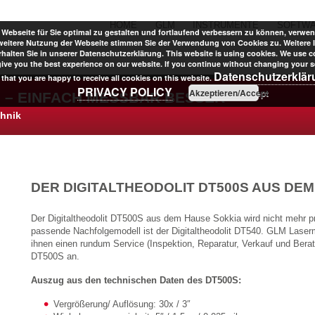
HOME
GLM
INSTRUMENTE
SOFTW
Webseite für Sie optimal zu gestalten und fortlaufend verbessern zu können, verwen
weitere Nutzung der Webseite stimmen Sie der Verwendung von Cookies zu. Weitere 
halten Sie in unserer Datenschutzerklärung. This website is using cookies. We use c
give you the best experience on our website. If you continue without changing your se
Datenschutzerklä
that you are happy to receive all cookies on this website.
PRIVACY POLICY
Akzeptieren/Accept
 – EINFACH MESSBAR BESSER
chnik
DER DIGITALTHEODOLIT DT500S AUS DE
Der Digitaltheodolit DT500S aus dem Hause Sokkia wird nicht mehr p
passende Nachfolgemodell ist der Digitaltheodolit DT540. GLM Laser
ihnen einen rundum Service (Inspektion, Reparatur, Verkauf und Berat
DT500S an.
Auszug aus den technischen Daten des DT500S:
Vergrößerung/ Auflösung: 30x / 3″