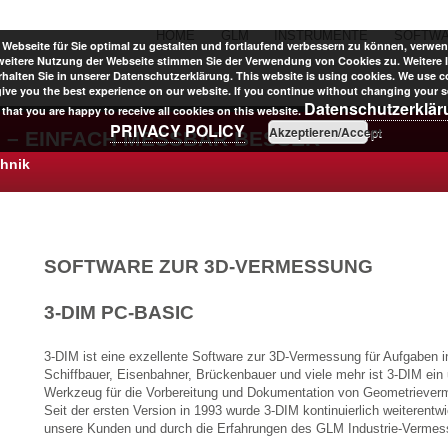
HOME
GLM
INSTRUMENTE
SOFTW
Webseite für Sie optimal zu gestalten und fortlaufend verbessern zu können, verwen
weitere Nutzung der Webseite stimmen Sie der Verwendung von Cookies zu. Weitere 
halten Sie in unserer Datenschutzerklärung. This website is using cookies. We use c
give you the best experience on our website. If you continue without changing your se
Datenschutzerklä
that you are happy to receive all cookies on this website.
PRIVACY POLICY
Akzeptieren/Accept
 – EINFACH MESSBAR BESSER
chnik
SOFTWARE ZUR 3D-VERMESSUNG
3-DIM PC-BASIC
3-DIM ist eine exzellente Software zur 3D-Vermessung für Aufgaben in
Schiffbauer, Eisenbahner, Brückenbauer und viele mehr ist 3-DIM ein
Werkzeug für die Vorbereitung und Dokumentation von Geometrieve
Seit der ersten Version in 1993 wurde 3-DIM kontinuierlich weiterentwi
unsere Kunden und durch die Erfahrungen des GLM Industrie-Verme