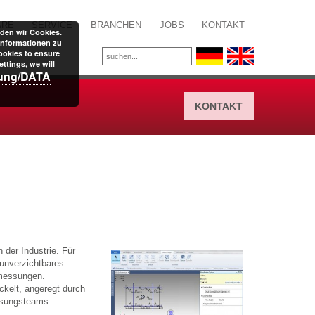
ARE
SERVICE
BRANCHEN
JOBS
KONTAKT
den wir Cookies.
Informationen zu
ookies to ensure
ttings, we will
rung/DATA
KONTAKT
 der Industrie. Für
 unverzichtbares
rmessungen.
ckelt, angeregt durch
ssungsteams.