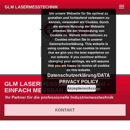
GLM LASERMESSTECHNIK
Um unsere Webseite für Sie optimal zu
gestalten und fortlaufend verbessern zu
können, verwenden wir Cookies. Durch
die weitere Nutzung der Webseite
stimmen Sie der Verwendung von
Cookies zu. Weitere Informationen zu
Cookies erhalten Sie in unserer
Datenschutzerklärung. This website is
using cookies. We use cookies to ensure
that we give you the best experience on
our website. If you continue without
changing your settings, we will assume
that you are happy to receive all cookies
on this website.
Datenschutzerklärung/DATA
PRIVACY POLICY
GLM LASERMESSTECHNIK GMBH –
Akzeptieren/Accept
EINFACH MESSBAR BESSER
Ihr Partner für die professionelle Industriemesstechnik
KONTAKT