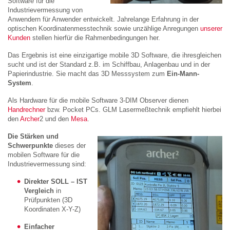
Software für die
Industrievermessung von
Anwendern für Anwender entwickelt. Jahrelange Erfahrung in der
optischen Koordinatenmesstechnik sowie unzählige Anregungen
unserer
Kunden
stellen hierfür die Rahmenbedingungen her.
Das Ergebnis ist eine einzigartige mobile 3D Software, die ihresgleichen
sucht und ist der Standard z.B. im Schiffbau, Anlagenbau und in der
Papierindustrie. Sie macht das 3D Messsystem zum
Ein-Mann-
System
.
Als Hardware für die mobile Software 3-DIM Observer dienen
Handrechner
bzw. Pocket PCs. GLM Lasermeßtechnik empfiehlt hierbei
den
Archer
2 und den
Mesa
.
Die Stärken und
Schwerpunkte
dieses der
mobilen Software für die
Industrievermessung sind:
Direkter SOLL – IST
Vergleich
in
Prüfpunkten (3D
Koordinaten X-Y-Z)
Einfacher