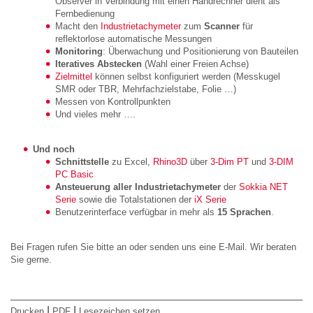
Observer in Verbindung mit einen Handrechner dient als
Fernbedienung
Macht den
Industrietachymeter
zum
Scanner
für
reflektorlose automatische Messungen
Monitoring
: Überwachung und Positionierung von Bauteilen
Iteratives Abstecken
(Wahl einer Freien Achse)
Zielmittel
können selbst konfiguriert werden (Messkugel
SMR oder TBR, Mehrfachzielstabe, Folie …)
Messen von Kontrollpunkten
Und vieles mehr ….
Und noch
Schnittstelle
zu Excel,
Rhino3D
über
3-Dim PT
und
3-DIM
PC Basic
Ansteuerung aller Industrietachymeter
der
Sokkia NET
Serie
sowie die Totalstationen der
iX Serie
Benutzerinterface verfügbar in mehr als
15 Sprachen
.
Bei Fragen rufen Sie bitte an oder senden uns eine E-Mail. Wir beraten
Sie gerne.
|
|
Drucken
PDF
Lesezeichen setzen