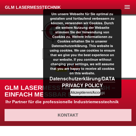
GLM LASERMESSTECHNIK
Um unsere Webseite für Sie optimal zu
gestalten und fortlaufend verbessern zu
können, verwenden wir Cookies. Durch
die weitere Nutzung der Webseite
stimmen Sie der Verwendung von
Cookies zu. Weitere Informationen zu
Cookies erhalten Sie in unserer
Datenschutzerklärung. This website is
using cookies. We use cookies to ensure
that we give you the best experience on
our website. If you continue without
changing your settings, we will assume
that you are happy to receive all cookies
on this website.
Datenschutzerklärung/DATA
PRIVACY POLICY
GLM LASERMESSTECHNIK GMBH –
Akzeptieren/Accept
EINFACH MESSBAR BESSER
Ihr Partner für die professionelle Industriemesstechnik
KONTAKT