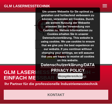
GLM LASERMESSTECHNIK
Um unsere Webseite für Sie optimal zu
gestalten und fortlaufend verbessern zu
können, verwenden wir Cookies. Durch
die weitere Nutzung der Webseite
stimmen Sie der Verwendung von
Cookies zu. Weitere Informationen zu
Cookies erhalten Sie in unserer
Datenschutzerklärung. This website is
using cookies. We use cookies to ensure
that we give you the best experience on
our website. If you continue without
changing your settings, we will assume
that you are happy to receive all cookies
on this website.
Datenschutzerklärung/DATA
PRIVACY POLICY
GLM LASERMESSTECHNIK GMBH –
Akzeptieren/Accept
EINFACH MESSBAR BESSER
Ihr Partner für die professionelle Industriemesstechnik
KONTAKT