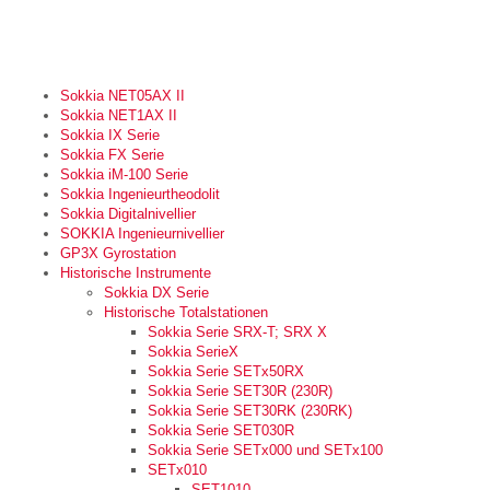
Sokkia NET05AX II
Sokkia NET1AX II
Sokkia IX Serie
Sokkia FX Serie
Sokkia iM-100 Serie
Sokkia Ingenieurtheodolit
Sokkia Digitalnivellier
SOKKIA Ingenieurnivellier
GP3X Gyrostation
Historische Instrumente
Sokkia DX Serie
Historische Totalstationen
Sokkia Serie SRX-T; SRX X
Sokkia SerieX
Sokkia Serie SETx50RX
Sokkia Serie SET30R (230R)
Sokkia Serie SET30RK (230RK)
Sokkia Serie SET030R
Sokkia Serie SETx000 und SETx100
SETx010
SET1010