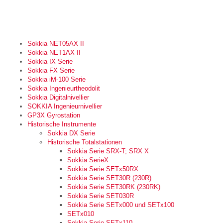
Sokkia NET05AX II
Sokkia NET1AX II
Sokkia IX Serie
Sokkia FX Serie
Sokkia iM-100 Serie
Sokkia Ingenieurtheodolit
Sokkia Digitalnivellier
SOKKIA Ingenieurnivellier
GP3X Gyrostation
Historische Instrumente
Sokkia DX Serie
Historische Totalstationen
Sokkia Serie SRX-T; SRX X
Sokkia SerieX
Sokkia Serie SETx50RX
Sokkia Serie SET30R (230R)
Sokkia Serie SET30RK (230RK)
Sokkia Serie SET030R
Sokkia Serie SETx000 und SETx100
SETx010
Sokkia Serie SETx110