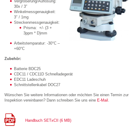
Vergrößerung/Auflösung:
30x / 3″
Winkelmessgenauigkeit:
3″ / 1mg
Streckenmessgenauigkeit:
Prisma: +/- (3 +
3ppm * D)mm
Arbeitstemparatur: -30°C –
+60°C
Zubehör:
Batterie BDC25
CDC11 / CDC11D Schnelladegerät
EDC11 Ladeschuh
Schnittstellenkabel DOC27
Wünschen Sie weitere Informationen oder möchten Sie einen Termin zur
Inspektion vereinbaren? Dann schreiben Sie uns eine
E-Mail
.
Handbuch SETxCII (6 MB)