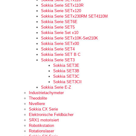
Sokkia Serie SETx110R
Sokkia Serie SETx120
Sokkia Serie SETx230RM SET4110M
Sokkia Serie SET6E
Sokkia Serie SET5
Sokkia Serie Set x10
Sokkia Serie SETx10K-Set210K
Sokkia Serie SETx00
Sokkia Serie SET4
Sokkia Serie SET B C
Sokkia Serie SET3
Sokkia SET3E
Sokkia SET3B
Sokkia SET3C
Sokkia SET3CII
Sokkia Serie E-Z
Industrietachymeter
Theodolite
Nivelliere
Sokkia CX Serie
Elektronische Feldbücher
SRX1 motorisiert
Robotikstation
Rotationslaser