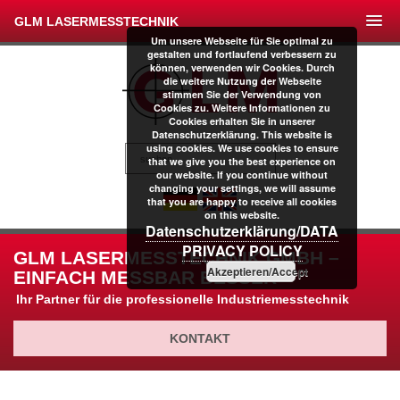
GLM LASERMESSTECHNIK
Um unsere Webseite für Sie optimal zu
gestalten und fortlaufend verbessern zu
können, verwenden wir Cookies. Durch
die weitere Nutzung der Webseite
stimmen Sie der Verwendung von
Cookies zu. Weitere Informationen zu
Cookies erhalten Sie in unserer
Datenschutzerklärung. This website is
using cookies. We use cookies to ensure
that we give you the best experience on
our website. If you continue without
changing your settings, we will assume
that you are happy to receive all cookies
on this website.
Datenschutzerklärung/DATA
PRIVACY POLICY
GLM LASERMESSTECHNIK GMBH –
Akzeptieren/Accept
EINFACH MESSBAR BESSER
Ihr Partner für die professionelle Industriemesstechnik
KONTAKT