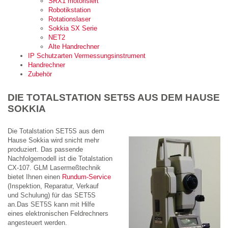
SRX1 motorisiert
Robotikstation
Rotationslaser
Sokkia SX Serie
NET2
Alte Handrechner
IP Schutzarten Vermessungsinstrument
Handrechner
Zubehör
DIE TOTALSTATION SET5S AUS DEM HAUSE
SOKKIA
Die Totalstation SET5S aus dem
Hause Sokkia wird snicht mehr
produziert. Das passende
Nachfolgemodell ist die Totalstation
CX-107. GLM Lasermeßtechnik
bietet Ihnen einen
Rundum-Service
(Inspektion, Reparatur, Verkauf
und Schulung) für das SET5S
an.Das SET5S kann mit Hilfe
eines elektronischen Feldrechners
angesteuert werden.