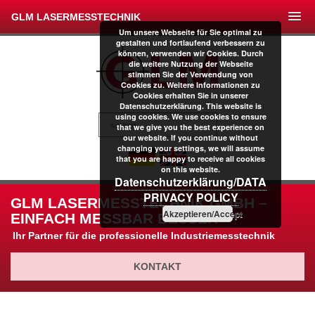
GLM LASERMESSTECHNIK
Um unsere Webseite für Sie optimal zu
gestalten und fortlaufend verbessern zu
können, verwenden wir Cookies. Durch
die weitere Nutzung der Webseite
stimmen Sie der Verwendung von
Cookies zu. Weitere Informationen zu
Cookies erhalten Sie in unserer
Datenschutzerklärung. This website is
using cookies. We use cookies to ensure
that we give you the best experience on
our website. If you continue without
changing your settings, we will assume
that you are happy to receive all cookies
on this website.
Datenschutzerklärung/DATA
PRIVACY POLICY
GLM LASERMESSTECHNIK GMBH –
Akzeptieren/Accept
EINFACH MESSBAR BESSER
Ihr Partner für die professionelle Industriemesstechnik
KONTAKT