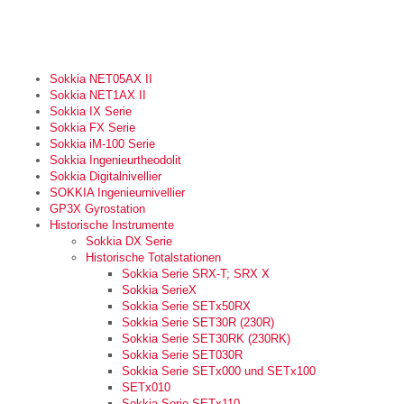
Sokkia NET05AX II
Sokkia NET1AX II
Sokkia IX Serie
Sokkia FX Serie
Sokkia iM-100 Serie
Sokkia Ingenieurtheodolit
Sokkia Digitalnivellier
SOKKIA Ingenieurnivellier
GP3X Gyrostation
Historische Instrumente
Sokkia DX Serie
Historische Totalstationen
Sokkia Serie SRX-T; SRX X
Sokkia SerieX
Sokkia Serie SETx50RX
Sokkia Serie SET30R (230R)
Sokkia Serie SET30RK (230RK)
Sokkia Serie SET030R
Sokkia Serie SETx000 und SETx100
SETx010
Sokkia Serie SETx110