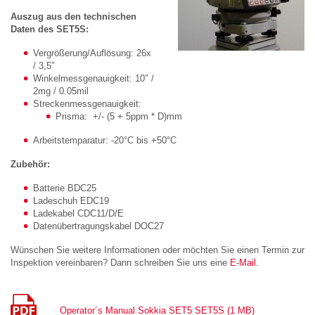
Auszug aus den technischen
Daten des SET5S:
Vergrößerung/Auflösung: 26x
/ 3,5″
Winkelmessgenauigkeit: 10″ /
2mg / 0.05mil
Streckenmessgenauigkeit:
Prisma: +/- (5 + 5ppm * D)mm
Arbeitstemparatur: -20°C bis +50°C
Zubehör:
Batterie BDC25
Ladeschuh EDC19
Ladekabel CDC11/D/E
Datenübertragungskabel DOC27
Wünschen Sie weitere Informationen oder möchten Sie einen Termin zur
Inspektion vereinbaren? Dann schreiben Sie uns eine
E-Mail
.
Operator´s Manual Sokkia SET5 SET5S (1 MB)