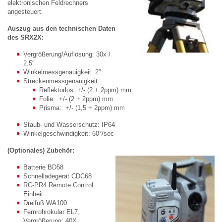
elektronischen Feldrechners
angesteuert.
Auszug aus den technischen Daten
des SRX2X:
Vergrößerung/Auflösung: 30x /
2.5″
Winkelmessgenauigkeit: 2″
Streckenmessgenauigkeit:
Reflektorlos: +/- (2 + 2ppm) mm
Folie: +/- (2 + 2ppm) mm
Prisma: +/- (1,5 + 2ppm) mm
Staub- und Wasserschutz: IP64
Winkelgeschwindigkeit: 60°/sec
(Optionales) Zubehör:
Batterie BD58
Schnelladegerät CDC68
RC-PR4 Remote Control
Einheit
Dreifuß WA100
Fernrohrokular EL7,
Vergrößerung: 40X,