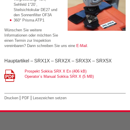
Sehfeld 1°20´,
Steilsichtokular DE27 und
den Sonnenfilter OF3A
360° Prisma ATP1
Wünschen Sie weitere
Informationen oder möchten Sie
einen Termin zur Inspektion
vereinbaren? Dann schreiben Sie uns eine
E-Mail
.
Hauptartikel – SRX1X – SRX2X – SRX3X – SRX5X
Prospekt Sokkia SRX X En (406 kB)
Operator´s Manual Sokkia SRX X (5 MB)
|
|
Drucken
PDF
Lesezeichen setzen