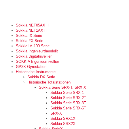
Sokkia NET05AX II
Sokkia NET1AX II
Sokkia IX Serie
Sokkia FX Serie
Sokkia iM-100 Serie
Sokkia Ingenieurtheodolit
Sokkia Digitalnivellier
SOKKIA Ingenieurnivellier
GP3X Gyrostation
Historische Instrumente
Sokkia DX Serie
Historische Totalstationen
Sokkia Serie SRX-T; SRX X
Sokkia Serie SRX-1T
Sokkia Serie SRX-2T
Sokkia Serie SRX-3T
Sokkia Serie SRX-5T
SRX-X
Sokkia-SRX1X
Sokkia-SRX2X
Sokkia SerieX