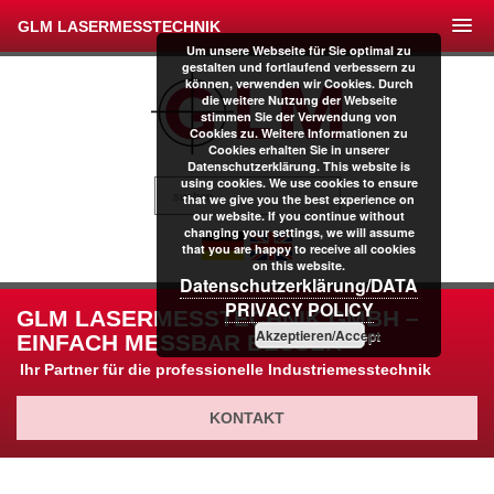
GLM LASERMESSTECHNIK
Um unsere Webseite für Sie optimal zu
gestalten und fortlaufend verbessern zu
können, verwenden wir Cookies. Durch
die weitere Nutzung der Webseite
stimmen Sie der Verwendung von
Cookies zu. Weitere Informationen zu
Cookies erhalten Sie in unserer
Datenschutzerklärung. This website is
using cookies. We use cookies to ensure
that we give you the best experience on
our website. If you continue without
changing your settings, we will assume
that you are happy to receive all cookies
on this website.
Datenschutzerklärung/DATA
PRIVACY POLICY
GLM LASERMESSTECHNIK GMBH –
Akzeptieren/Accept
EINFACH MESSBAR BESSER
Ihr Partner für die professionelle Industriemesstechnik
KONTAKT