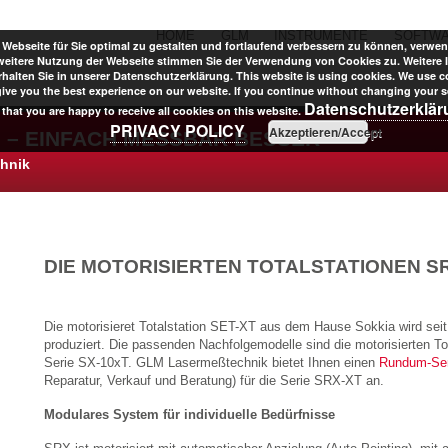
HOME
GLM
INSTRUMENTE
SOFTW
Webseite für Sie optimal zu gestalten und fortlaufend verbessern zu können, verwen
weitere Nutzung der Webseite stimmen Sie der Verwendung von Cookies zu. Weitere 
halten Sie in unserer Datenschutzerklärung. This website is using cookies. We use c
give you the best experience on our website. If you continue without changing your se
Datenschutzerklä
that you are happy to receive all cookies on this website.
PRIVACY POLICY
Akzeptieren/Accept
 – EINFACH MESSBAR BESSER
chnik
DIE MOTORISIERTEN TOTALSTATIONEN S
Die motorisieret Totalstation SET-XT aus dem Hause Sokkia wird seit
produziert. Die passenden Nachfolgemodelle sind die motorisierten To
Serie SX-10xT. GLM Lasermeßtechnik bietet Ihnen einen
Rundum-Ser
Reparatur, Verkauf und Beratung) für die Serie SRX-XT an.
Modulares System für individuelle Bedürfnisse