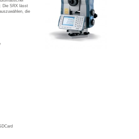
automatischer
r. Die SRX lässt
 auszuwählen, die
e
 SDCard