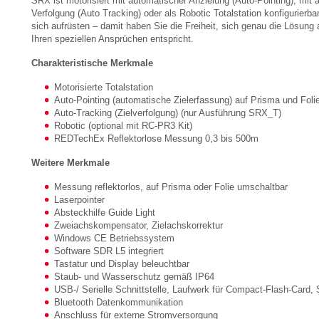
SRX ist motorisiert mit automatischer Anzielung (Auto-Pointing), mit 
Verfolgung (Auto Tracking) oder als Robotic Totalstation konfigurierba
sich aufrüsten – damit haben Sie die Freiheit, sich genau die Lösung
Ihren speziellen Ansprüchen entspricht.
Charakteristische Merkmale
Motorisierte Totalstation
Auto-Pointing (automatische Zielerfassung) auf Prisma und Foli
Auto-Tracking (Zielverfolgung) (nur Ausführung SRX_T)
Robotic (optional mit RC-PR3 Kit)
REDTechEx Reflektorlose Messung 0,3 bis 500m
Weitere Merkmale
Messung reflektorlos, auf Prisma oder Folie umschaltbar
Laserpointer
Absteckhilfe Guide Light
Zweiachskompensator, Zielachskorrektur
Windows CE Betriebssystem
Software SDR L5 integriert
Tastatur und Display beleuchtbar
Staub- und Wasserschutz gemäß IP64
USB-/ Serielle Schnittstelle, Laufwerk für Compact-Flash-Card,
Bluetooth Datenkommunikation
Anschluss für externe Stromversorgung