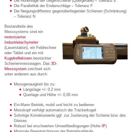
Die Höhenlage der Gegenschiene (Quergefälle) – Toleranz E
Die Parallelität der Endanschläge – Toleranz F
Die Neigungsdifferenz gegenüberliegender Schienen (Schränkung)
– Toleranz N
Bestandteile des
Messsystems sind ein
motorisierter
Industrietachymeter
(Laserstation), ein Feldrechner
oder Tablet und ein mit
Kugelreflektoren
bestückter
Schienenmesswagen. Das
3D-
Messsystem
zeichnet sich
unter anderem aus durch:
Messgenauigkeit bis zu:
Längslage +/- 0,2 mm
Querlage und Höhe +/- 0,05 mm
Ein-Mann Betrieb, mobil und leicht zu bedienen
Messkopf verfolgt automatisch die Trackerkugel
Sofortige Korrekturwerte ggf. zur Justierung der Schiene bzw. des
Gleises
Robust bei erschwerten Umweltbedingungen (Hohe
IP
)
Minimale Beeinträchtigung der Betriebsabläufe