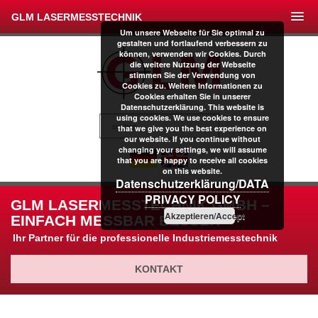
GLM LASERMESSTECHNIK
Um unsere Webseite für Sie optimal zu
gestalten und fortlaufend verbessern zu
können, verwenden wir Cookies. Durch
die weitere Nutzung der Webseite
stimmen Sie der Verwendung von
Cookies zu. Weitere Informationen zu
Cookies erhalten Sie in unserer
Datenschutzerklärung. This website is
using cookies. We use cookies to ensure
that we give you the best experience on
our website. If you continue without
changing your settings, we will assume
that you are happy to receive all cookies
on this website.
Datenschutzerklärung/DATA
PRIVACY POLICY
GLM LASERMESSTECHNIK GMBH –
Akzeptieren/Accept
EINFACH MESSBAR BESSER
Ihr Partner für die professionelle Industriemesstechnik
KONTAKT