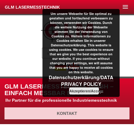
GLM LASERMESSTECHNIK
Um unsere Webseite für Sie optimal zu
gestalten und fortlaufend verbessern zu
können, verwenden wir Cookies. Durch
die weitere Nutzung der Webseite
stimmen Sie der Verwendung von
Cookies zu. Weitere Informationen zu
Cookies erhalten Sie in unserer
Datenschutzerklärung. This website is
using cookies. We use cookies to ensure
that we give you the best experience on
our website. If you continue without
changing your settings, we will assume
that you are happy to receive all cookies
on this website.
Datenschutzerklärung/DATA
PRIVACY POLICY
GLM LASERMESSTECHNIK GMBH –
Akzeptieren/Accept
EINFACH MESSBAR BESSER
Ihr Partner für die professionelle Industriemesstechnik
KONTAKT