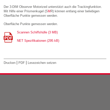
Der 3-DIM Observer Motorized unterstützt auch die Trackingfunktion.
Mit Hilfe einer Prismenkugel (S
M
R) können entlang einer beliebigen
Oberfläche Punkte gemessen werden.
Oberfläche Punkte gemessen werden.
Scannen Schiffshülle (3 MB)
NET Spezifikationen (295 kB)
|
|
Drucken
PDF
Lesezeichen setzen