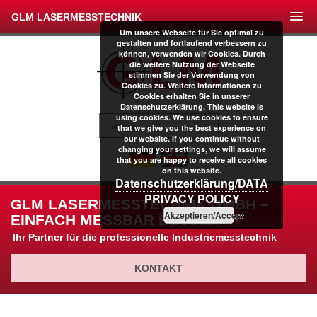
GLM LASERMESSTECHNIK
Um unsere Webseite für Sie optimal zu
gestalten und fortlaufend verbessern zu
können, verwenden wir Cookies. Durch
die weitere Nutzung der Webseite
stimmen Sie der Verwendung von
Cookies zu. Weitere Informationen zu
Cookies erhalten Sie in unserer
Datenschutzerklärung. This website is
using cookies. We use cookies to ensure
that we give you the best experience on
our website. If you continue without
changing your settings, we will assume
that you are happy to receive all cookies
on this website.
Datenschutzerklärung/DATA
PRIVACY POLICY
GLM LASERMESSTECHNIK GMBH –
Akzeptieren/Accept
EINFACH MESSBAR BESSER
Ihr Partner für die professionelle Industriemesstechnik
KONTAKT