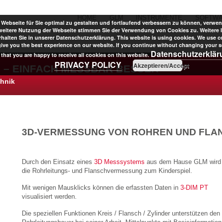
HOME
GLM
INSTRUMENTE
SOFTW
Webseite für Sie optimal zu gestalten und fortlaufend verbessern zu können, verwen
weitere Nutzung der Webseite stimmen Sie der Verwendung von Cookies zu. Weitere 
halten Sie in unserer Datenschutzerklärung. This website is using cookies. We use c
give you the best experience on our website. If you continue without changing your se
Datenschutzerklä
that you are happy to receive all cookies on this website.
PRIVACY POLICY
Akzeptieren/Accept
 – EINFACH MESSBAR BESSER
chnik
3D-VERMESSUNG VON ROHREN UND FLA
Durch den Einsatz eines
3D Messsystems
aus dem Hause GLM wird
die Rohrleitungs- und Flanschvermessung zum Kinderspiel.
Mit wenigen Mausklicks können die erfassten Daten in
3-DIM PT
visualisiert werden.
Die speziellen Funktionen Kreis / Flansch / Zylinder unterstützen den