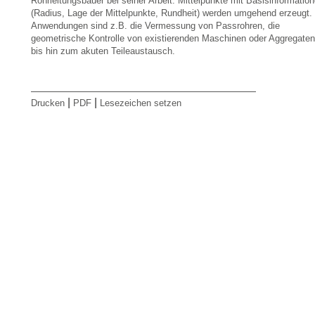
Rohrleitungsbauer bei seiner Arbeit. Mittelpunkte mit Basisinformatio
(Radius, Lage der Mittelpunkte, Rundheit) werden umgehend erzeugt.
Anwendungen sind z.B. die Vermessung von Passrohren, die
geometrische Kontrolle von existierenden Maschinen oder Aggregaten
bis hin zum akuten Teileaustausch.
|
|
Drucken
PDF
Lesezeichen setzen