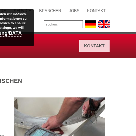
ARE
SERVICE
BRANCHEN
JOBS
KONTAKT
den wir Cookies.
Informationen zu
ookies to ensure
ttings, we will
rung/DATA
KONTAKT
NSCHEN