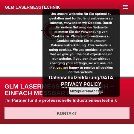
GLM LASERMESSTECHNIK
Um unsere Webseite für Sie optimal zu
gestalten und fortlaufend verbessern zu
können, verwenden wir Cookies. Durch
die weitere Nutzung der Webseite
stimmen Sie der Verwendung von
Cookies zu. Weitere Informationen zu
Cookies erhalten Sie in unserer
Datenschutzerklärung. This website is
using cookies. We use cookies to ensure
that we give you the best experience on
our website. If you continue without
changing your settings, we will assume
that you are happy to receive all cookies
on this website.
Datenschutzerklärung/DATA
PRIVACY POLICY
GLM LASERMESSTECHNIK GMBH –
Akzeptieren/Accept
EINFACH MESSBAR BESSER
Ihr Partner für die professionelle Industriemesstechnik
KONTAKT