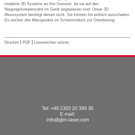
moderne 3D Systeme an ihre Grenzen, da sie auf den
Neigungskompensator im Gerät angewiesen sind. Unser 3D
Messsystem benötigt diesen nicht. Sie können ihn einfach ausschalten.
Es reichen drei Messpunkte im Schwimmdock zur Orientierung.
|
|
Drucken
PDF
Lesezeichen setzen
Tel: +49 2302 20 399 30
E-mail:
info@glm-laser.com