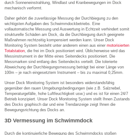
durch Sonneneinstrahlung, Windlast und Kranbewegungen im Dock
mechanisch verformt.
Daher gehört die zuverlässige Messung der Durchbiegung zu den
wichtigsten Aufgaben des Schwimmdockbetriebs. Eine
vollautomatische Messung und Auswertung in Echtzeit verhindert somit
strukturelle Schäden am Dock, da die Durchbiegung durch geeignete
Maßnahmen rechtzeitig kompensiert werden kann. Unser Dock
Monitoring System besteht unter anderem einen aus einer
motorisierten
Totalstation
, die frei im Dock positioniert wird. Üblicherweise wird das
Messinstrument in der Mitte eines Seitendecks positioniert. Die
Messmarken sind entlang des Seitendecks verteilt. Die tolerierte
Abweichung der Durchbiegungsmessung beträgt bei einer Länge von
100m – je nach eingesetztem Instrument – bis zu maximal 0,25mm.
Unser Dock Monitoring System ist besonders widerstandsfähig
gegenüber den rauen Umgebungsbedingungen (wie z.B. Salznebel,
Temperaturgefälle, hohe Luftfeuchtigkeit usw.) und es ist für einen 24/7
Betrieb konzipiert. Unser Dock Monitoring System stellt Ihnen Zustands
des Docks graphisch dar und eine Trendanzeige zeigt Ihnen die
Bewegungsrichtung des Docks an.
3D Vermessung im Schwimmdock
Durch die kontinuierliche Bewegung des Schwimmdocks stoßen