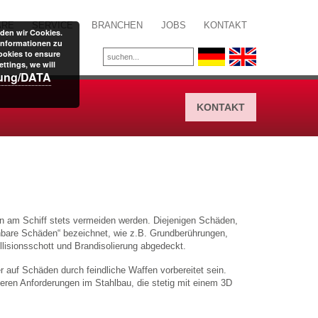
ARE
SERVICE
BRANCHEN
JOBS
KONTAKT
den wir Cookies.
Informationen zu
ookies to ensure
ttings, we will
rung/DATA
KONTAKT
 am Schiff stets vermeiden werden. Diejenigen Schäden,
ehbare Schäden“ bezeichnet, wie z.B. Grundberührungen,
lisionsschott und Brandisolierung abgedeckt.
r auf Schäden durch feindliche Waffen vorbereitet sein.
heren Anforderungen im Stahlbau, die stetig mit einem 3D