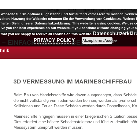
HOME
GLM
INSTRUMENTE
SOFTW
Webseite für Sie optimal zu gestalten und fortlaufend verbessern zu können, verwen
weitere Nutzung der Webseite stimmen Sie der Verwendung von Cookies zu. Weitere 
halten Sie in unserer Datenschutzerklärung. This website is using cookies. We use c
give you the best experience on our website. If you continue without changing your se
Datenschutzerklä
that you are happy to receive all cookies on this website.
PRIVACY POLICY
Akzeptieren/Accept
 – EINFACH MESSBAR BESSER
chnik
3D VERMESSUNG IM MARINESCHIFFBAU
Beim Bau von Handelsschiffe wird davon ausgegangen, dass Schäden
die nicht vollständig vermieden werden können, werden als „vorhers
Kollisionen und Feuer. Diese Schäden werden durch Doppelboden, Kol
Marineschiffe hingegen müssen in einer kriegerischen Situation besse
Dies erfordert eine höhere Schadenstoleranz und führt zu deutlich hö
Messsystem überprüft werden müssen.