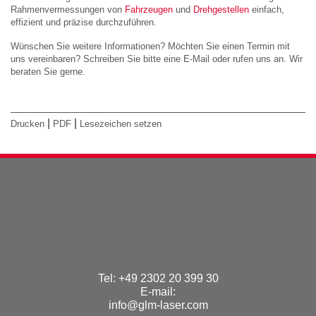
Rahmenvermessungen von
Fahrzeugen
und
Drehgestellen
einfach,
effizient und präzise durchzuführen.
Wünschen Sie weitere Informationen? Möchten Sie einen Termin mit
uns vereinbaren? Schreiben Sie bitte eine E-Mail oder rufen uns an. Wir
beraten Sie gerne.
|
|
Drucken
PDF
Lesezeichen setzen
Tel: +49 2302 20 399 30
E-mail:
info@glm-laser.com