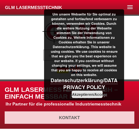
GLM LASERMESSTECHNIK
Um unsere Webseite für Sie optimal zu
gestalten und fortlaufend verbessern zu
können, verwenden wir Cookies. Durch
die weitere Nutzung der Webseite
stimmen Sie der Verwendung von
Cookies zu. Weitere Informationen zu
Cookies erhalten Sie in unserer
Datenschutzerklärung. This website is
using cookies. We use cookies to ensure
that we give you the best experience on
our website. If you continue without
changing your settings, we will assume
that you are happy to receive all cookies
on this website.
Datenschutzerklärung/DATA
PRIVACY POLICY
GLM LASERMESSTECHNIK GMBH –
Akzeptieren/Accept
EINFACH MESSBAR BESSER
Ihr Partner für die professionelle Industriemesstechnik
KONTAKT