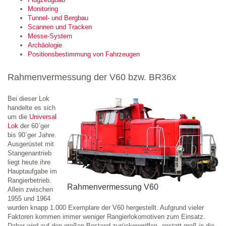
Monitoring
Tunnel- und Bergbau
Scannen und Tracken
Messe-System
Archäologie
Positionsbestimmung von Fahrzeugen
Rahmenvermessung der V60 bzw. BR36x
Bei dieser Lok
handelte es sich
um die
Universal
Lok
der 60´ger
bis 90´ger Jahre.
Ausgerüstet mit
Stangenantrieb
liegt heute ihre
Hauptaufgabe im
Rangierbetrieb.
Rahmenvermessung V60
Allein zwischen
1955 und 1964
wurden knapp 1.000 Exemplare der V60 hergestellt. Aufgrund vieler
Faktoren kommen immer weniger Rangierlokomotiven zum Einsatz.
Daher wird auf den großen Bestand zurückgegriffen, anstatt groß in die