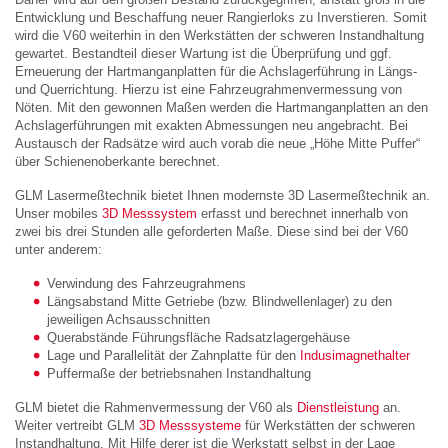
Entwicklung und Beschaffung neuer Rangierloks zu Inverstieren. Somit
wird die V60 weiterhin in den Werkstätten der schweren Instandhaltung
gewartet. Bestandteil dieser Wartung ist die Überprüfung und ggf.
Erneuerung der Hartmanganplatten für die Achslagerführung in Längs-
und Querrichtung. Hierzu ist eine Fahrzeugrahmenvermessung von
Nöten. Mit den gewonnen Maßen werden die Hartmanganplatten an den
Achslagerführungen mit exakten Abmessungen neu angebracht. Bei
Austausch der Radsätze wird auch vorab die neue „Höhe Mitte Puffer“
über Schienenoberkante berechnet.
GLM Lasermeßtechnik bietet Ihnen modernste 3D Lasermeßtechnik an.
Unser mobiles
3D Messsystem
erfasst und berechnet innerhalb von
zwei bis drei Stunden alle geforderten Maße. Diese sind bei der V60
unter anderem:
Verwindung des Fahrzeugrahmens
Längsabstand Mitte Getriebe (bzw. Blindwellenlager) zu den
jeweiligen Achsausschnitten
Querabstände Führungsfläche Radsatzlagergehäuse
Lage und Parallelität der Zahnplatte für den
Indusimagnethalter
Puffermaße der betriebsnahen Instandhaltung
GLM bietet die Rahmenvermessung der V60 als
Dienstleistung
an.
Weiter vertreibt GLM
3D Messsysteme
für Werkstätten der schweren
Instandhaltung. Mit Hilfe derer ist die Werkstatt selbst in der Lage